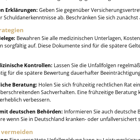
en Erklärungen:
Geben Sie gegenüber Versicherungsvertret
r Schuldanerkenntnisse ab. Beschränken Sie sich zunächst a
trategien
elege:
Bewahren Sie alle medizinischen Unterlagen, Kost
n sorgfältig auf. Diese Dokumente sind für die spätere G
zinische Kontrollen:
Lassen Sie die Unfallfolgen regelmä
htig für die spätere Bewertung dauerhafter Beeinträchtigun
liche Beratung:
Holen Sie sich frühzeitig rechtlichen Rat e
erschreitenden Sachverhalten. Eine frühzeitige Beratung
 erheblich verbessern.
it deutschen Behörden:
Informieren Sie auch deutsche 
re wenn Sie in Deutschland kranken- oder unfallversichert s
r vermeiden
ung:
Eine verspätete Unfallmeldung kann zu Leistungskürz