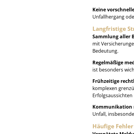
Keine vorschnell
Unfallhergang ode
Langfristige S
Sammlung aller B
mit Versicherunge
Bedeutung.
Regelmäßige medi
ist besonders wic
Frühzeitige recht
komplexen grenzüb
Erfolgsaussichten
Kommunikation m
Unfall, insbesonde
Häufige Fehle
Verspätete Meld