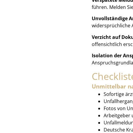
führen. Melden Sie
Unvollständige 
widersprüchliche
Verzicht auf Dok
offensichtlich ers
Isolation der Ans
Anspruchsgrundlag
Checklist
Unmittelbar n
Sofortige ärz
Unfallhergan
Fotos von Un
Arbeitgeber 
Unfallmeldun
Deutsche Kra