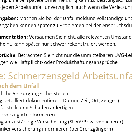
 jeden Arbeitsunfall unverzüglich, auch wenn die Verletzun
Angaben:
Machen Sie bei der Unfallmeldung vollständige u
 Angaben können später zu Problemen bei der Anspruchsdu
umentation:
Versäumen Sie nicht, alle relevanten Umstän
cheint, kann später nur schwer rekonstruiert werden.
prüche:
Betrachten Sie nicht nur die unmittelbaren UVG-Le
en wie Haftpflicht- oder Produkthaftungsansprüche.
e: Schmerzensgeld Arbeitsunfa
ach dem Unfall
tliche Versorgung sicherstellen
g detailliert dokumentieren (Datum, Zeit, Ort, Zeugen)
fallstelle und Schäden anfertigen
unverzüglich informieren
g an zuständige Versicherung (SUVA/Privatversicherer)
nkenversicherung informieren (bei Grenzgängern)