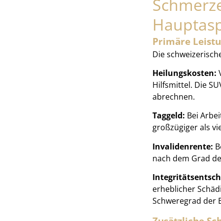
Schmerzen
Hauptas
Primäre Leist
Die schweizerische
Heilungskosten:
V
Hilfsmittel. Die 
abrechnen.
Taggeld:
Bei Arbei
großzügiger als v
Invalidenrente:
Be
nach dem Grad der
Integritätsentsc
erheblicher Schädi
Schweregrad der B
Zusätzliche S