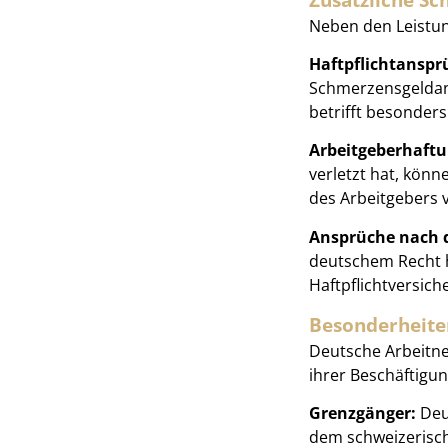
Neben den Leistu
Haftpflichtanspr
Schmerzensgeldans
betrifft besonder
Arbeitgeberhaftu
verletzt hat, könn
des Arbeitgebers 
Ansprüche nach 
deutschem Recht h
Haftpflichtversich
Besonderheite
Deutsche Arbeitneh
ihrer Beschäftigu
Grenzgänger:
Deut
dem schweizerisch