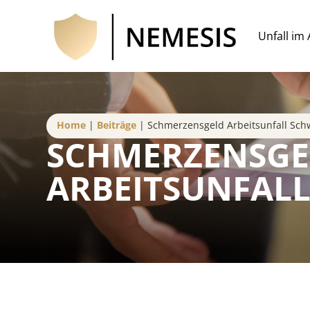
Unfall im
Home
|
Beiträge
|
Schmerzensgeld Arbeitsunfall Sch
SCHMERZENSGE
ARBEITSUNFALL