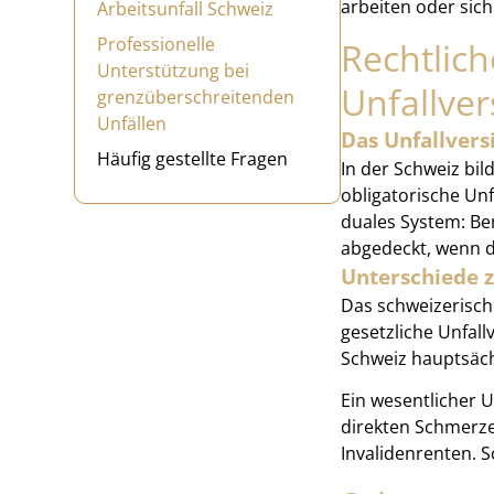
arbeiten oder sich
Arbeitsunfall Schweiz
Professionelle
Rechtlic
Unterstützung bei
Unfallve
grenzüberschreitenden
Unfällen
Das Unfallvers
Häufig gestellte Fragen
In der Schweiz bil
obligatorische Unf
duales System: Be
abgedeckt, wenn d
Unterschiede 
Das schweizerisch
gesetzliche Unfall
Schweiz hauptsäch
Ein wesentlicher 
direkten Schmerze
Invalidenrenten.