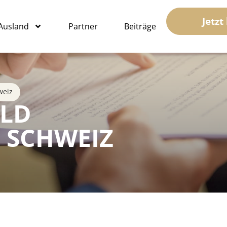
Jetzt
 Ausland
Partner
Beiträge
weiz
LD
 SCHWEIZ