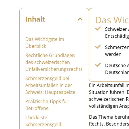
Das Wic
Inhalt
Schweizer 
Entschädi
Das Wichtigste im
Überblick
Schmerzens
werden
Rechtliche Grundlagen
des schweizerischen
Deutsche A
Unfallversicherungsrechts
Deutschlan
Schmerzensgeld bei
Arbeitsunfällen in der
Ein Arbeitsunfall
Schweiz: Hauptaspekte
Situation führen.
schweizerischen R
Praktische Tipps für
vollständigen Ans
Betroffene
Das Thema berührt
Checkliste:
Rechts. Besonders
Schmerzensgeld