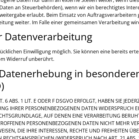
on Daten an Steuerbehörden), wenn wir ein berechtigtes Inter
weitergabe erlaubt. Beim Einsatz von Auftragsverarbeite
beitung weiter. Im Falle einer gemeinsamen Verarbeitung w
ur Datenverarbeitung
klichen Einwilligung möglich. Sie können eine bereits ertei
vom Widerruf unberührt.
 Datenerhebung in besonderen
)
ABS. 1 LIT. E ODER F DSGVO ERFOLGT, HABEN SIE JEDERZ
UNG IHRER PERSONENBEZOGENEN DATEN WIDERSPRUCH EINZ
RECHTSGRUNDLAGE, AUF DENEN EINE VERARBEITUNG BERU
TROFFENEN PERSONENBEZOGENEN DATEN NICHT MEHR VERA
SEN, DIE IHRE INTERESSEN, RECHTE UND FREIHEITEN ÜB
ECHTSANSPRÜCHEN (WIDERSPRUCH NACH ART. 21 ABS. 1