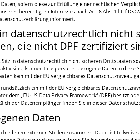
 Daten, sofern diese zur Erfüllung einer rechtlichen Verpflich
res berechtigten Interesses nach Art. 6 Abs. 1 lit. f DSGVO
atenschutzerklärung informiert.
n datenschutzrechtlich nicht s
 die nicht DPF-zertifiziert s
tz in datenschutzrechtlich nicht sicheren Drittstaaten so
s aktiv sind, können Ihre personenbezogene Daten in diese 
taaten kein mit der EU vergleichbares Datenschutzniveau ga
t grundsätzlich ein mit der EU vergleichbares Datenschutzni
nter dem „EU-US Data Privacy Framework“ (DPF) besitzt oder
ßlich der Datenempfänger finden Sie in dieser Datenschutz
ogenen Daten
rschiedenen externen Stellen zusammen. Dabei ist teilwei
zogene Daten nur dann an externe Stellen weiter, wenn dies